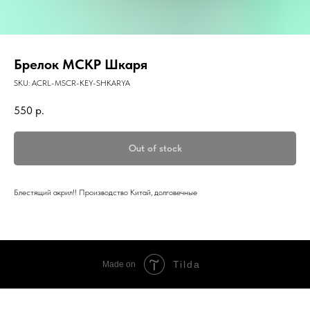
Брелок МСКР Шкаря
SKU:
ACRL-MSCR-KEY-SHKARYA
550
р.
Out of stock
Блестящий акрил!! Производство Китай, долговечные
Tilda
Made on